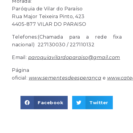
Morada:
Paróquia de Vilar do Paraíso
Rua Major Teixeira Pinto, 423
4405-877 VILAR DO PARAISO
Telefones:(Chamada para a rede fixa
nacional) 227130030 / 227110132
Email:
paroquiavilardoparaiso@gmail.com
Página
oficial:
www.sementesdeesperança
e
www.cateq
Facebook
Twitter